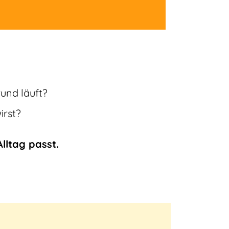
rund läuft?
irst?
lltag passt.