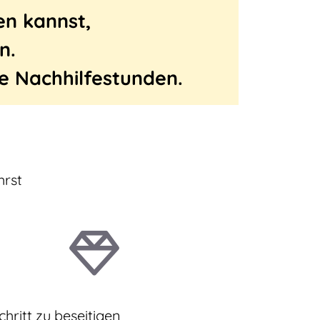
en kannst,
en.
e Nachhilfestunden.
hrst
hritt zu beseitigen